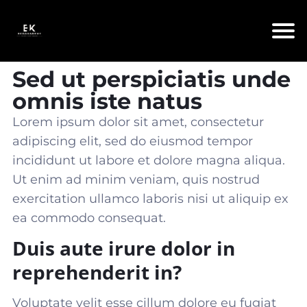
Sed ut perspiciatis unde
omnis iste natus
Lorem ipsum dolor sit amet, consectetur
adipiscing elit, sed do eiusmod tempor
incididunt ut labore et dolore magna aliqua.
Ut enim ad minim veniam, quis nostrud
exercitation ullamco laboris nisi ut aliquip ex
ea commodo consequat
.
Duis aute irure dolor in
reprehenderit in?
Voluptate velit esse cillum dolore eu fugiat